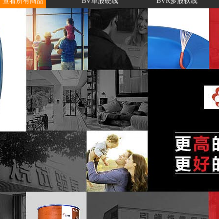
查看所有商品
BV单股硬线
BVR多股软线