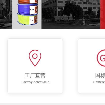
工厂直营
国
Factroy derect-sale
Chinese