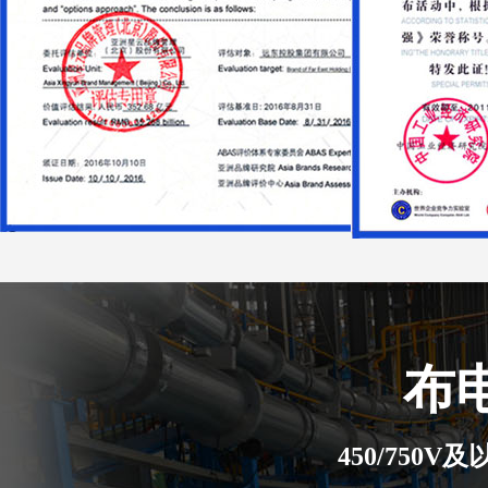
布
450/750