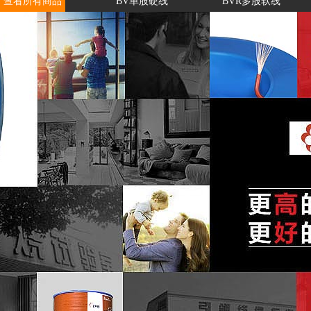
查看所有商品
BV单股硬线
BVR多股软线