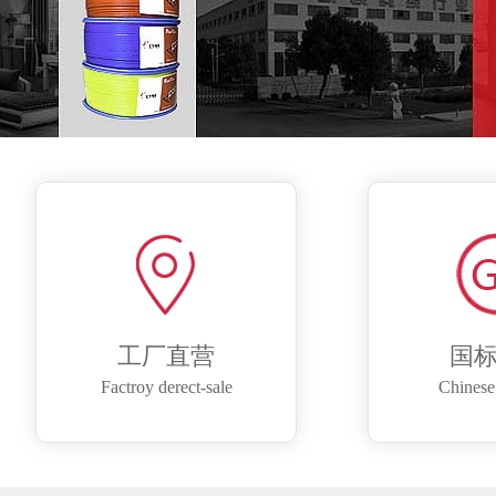
工厂直营
国
Factroy derect-sale
Chinese