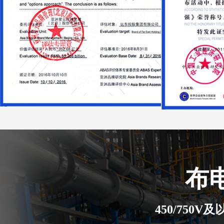
布
450/750