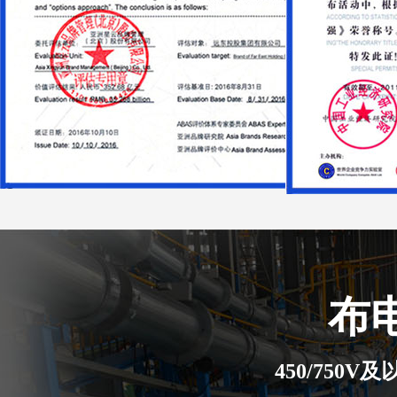
布
450/750