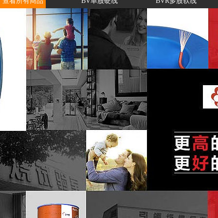
查看所有商品
BV单股硬线
BVR多股软线