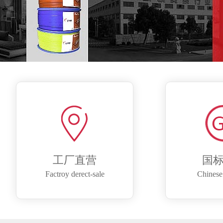
工厂直营
国
Factroy derect-sale
Chinese