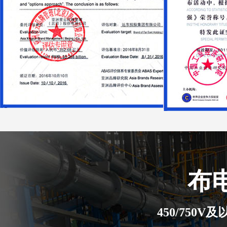
布
450/750