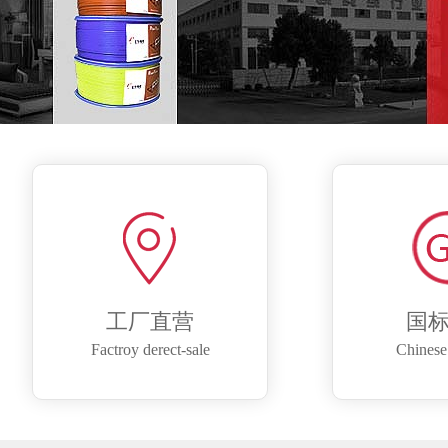
工厂直营
国
Factroy derect-sale
Chinese