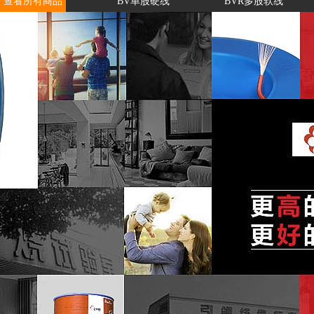
查看所有商品
BV单股硬线
BVR多股软线