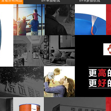
查看所有商品
BV单股硬线
BVR多股软线