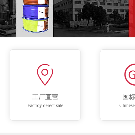
工厂直营
国
Factroy derect-sale
Chinese