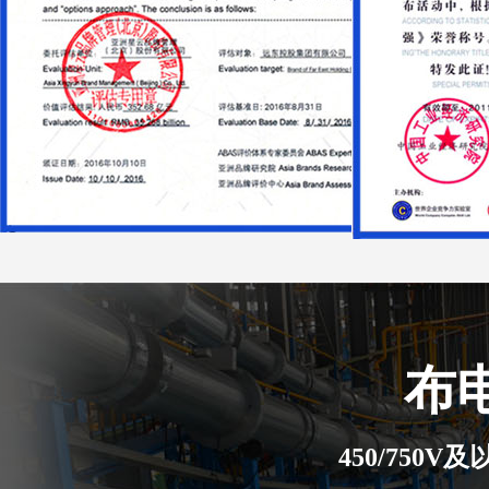
布
450/750