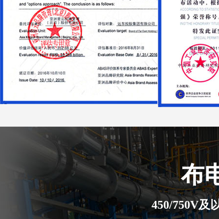
布
450/750