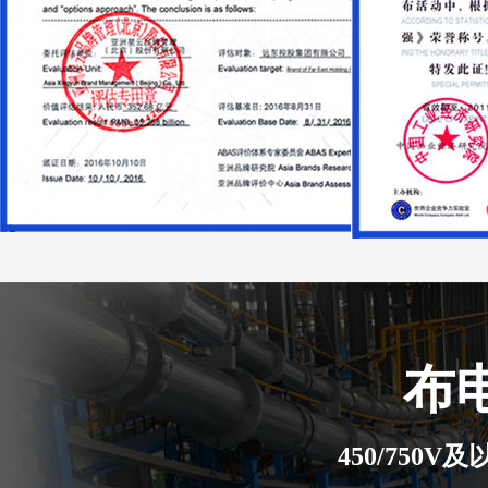
布
450/750