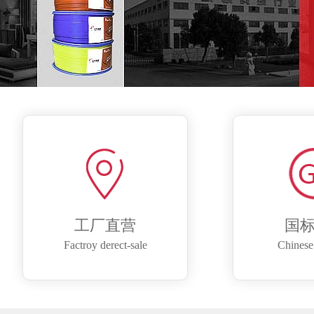
工厂直营
国
Factroy derect-sale
Chinese