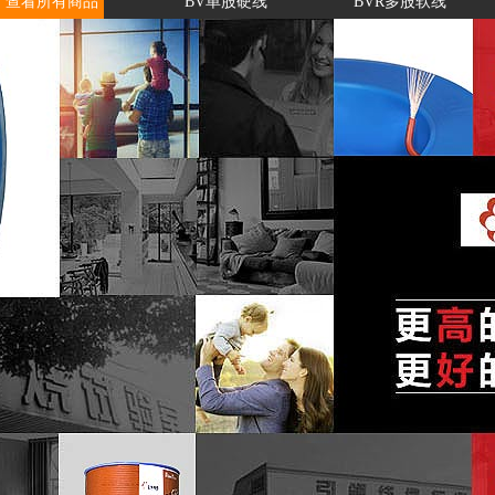
查看所有商品
BV单股硬线
BVR多股软线