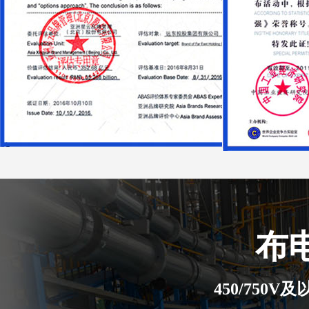
布
450/750