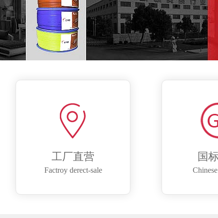
工厂直营
国
Factroy derect-sale
Chinese