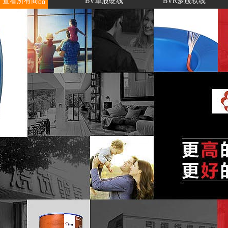
查看所有商品
BV单股硬线
BVR多股软线