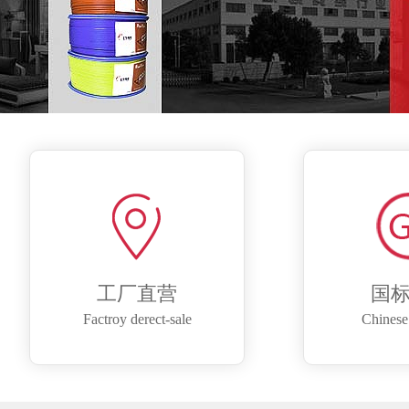
工厂直营
国
Factroy derect-sale
Chinese