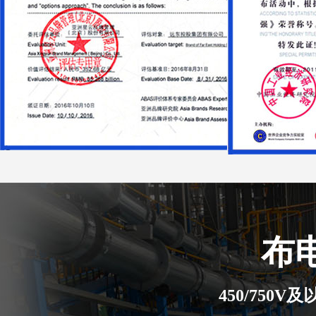
布
450/750