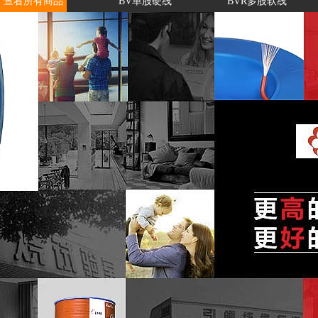
查看所有商品
BV单股硬线
BVR多股软线