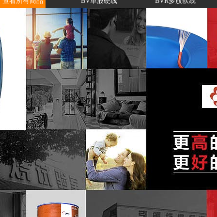
查看所有商品
BV单股硬线
BVR多股软线