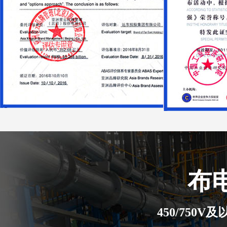
布
450/750