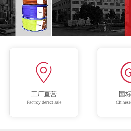
工厂直营
国
Factroy derect-sale
Chinese