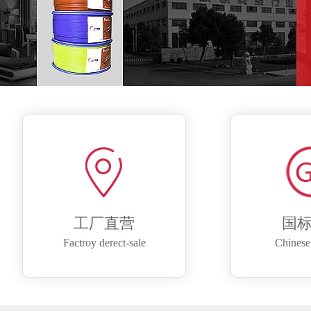
工厂直营
国
Factroy derect-sale
Chinese