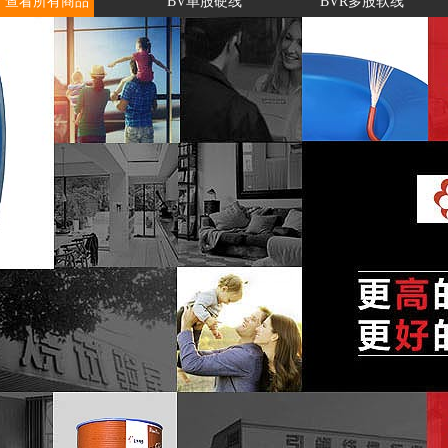
查看所有商品
BV单股硬线
BVR多股软线