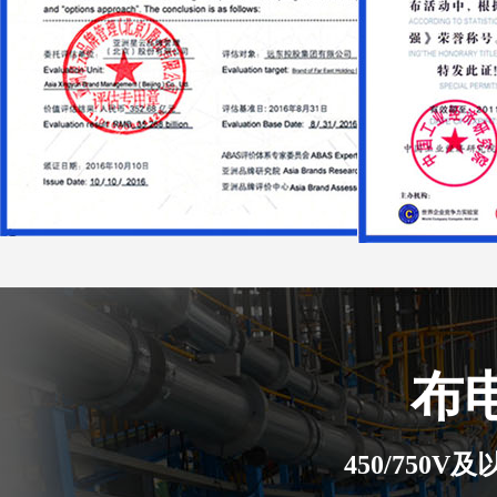
布
450/750