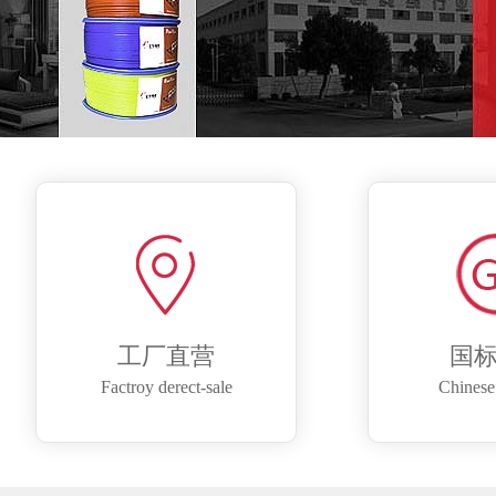
工厂直营
国
Factroy derect-sale
Chinese