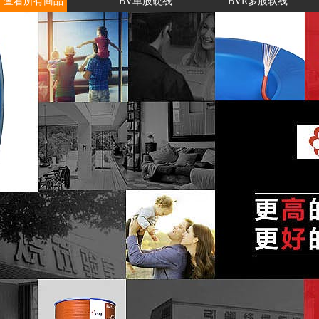
查看所有商品
BV单股硬线
BVR多股软线