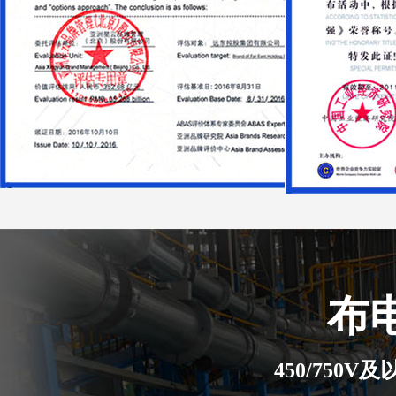
布
450/750